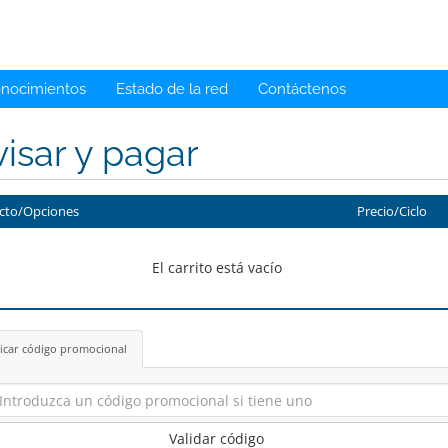
onocimientos
Estado de la red
Contáctenos
isar y pagar
cto/Opciones
Precio/Ciclo
El carrito está vacío
icar código promocional
Validar código