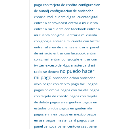
pago con tarjeta de credito
configuracion
de autodj
configuracion de opticodec
crear autodj
cuenta digital
cuentadigital
entrar a centovacast
entrar a mi cuenta
entrar a mi cuenta con facebook
entrar a
mi cuenta con gmail
entrar a mi cuenta
con google
entrar a mi cuenta con twitter
entrar al area de clientes
entrar al panel
de mi radio
entrar con facebook
entrar
con gmail
entrar con google
entrar con
twitter
exceso de kbps
mastercard
mi
no puedo hacer
radio se detuvo
mi pago
opticodec
orban opticodec
oxxo
pagar con debito
pago facil
pagofil
pagos colombia
pagos con tarjeta
pagos
con tarjeta de crédito
pagos con tarjeta
de debito
pagos en argentina
pagos en
estados unidos
pagos en guatemala
pagos en linea
pagos en mexico
pagos
en usa
pagos master card
pagos visa
panel centova
panel centova cast
panel