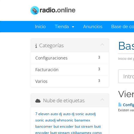
Inicio
Tienda
Anuncios
Base de c
Ba
Categorías
3
Configuraciones
Inicio del 
3
Facturación
3
Varios
Vie
Nube de etiquetas
Config
Existen va
7 eleven
auto dj
auto dj sonic
autodj
sonic
autodj whmsonic
banamex
bancomer
but encoder
but stream
butt
encoder
butt stream
citibanamex
como