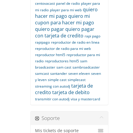
centovacast
panel de radio
player para
quiero
mi radio
player para mi web
hacer mi pago
quiero mi
cupon para hacer mi pago
quiero pagar
quiero pagar
con tarjeta de credito
rapi pago
rapipago
reproductor de radio en linea
reproductor de radio para mi web
reproductor html5
reproductor para mi
radio
reproductores html5
sam
broadcaster
sam cast
sambroadcaster
samcast
santander
seven eleven
seven
y leven
simple cast
simplecast
tarjeta de
streaming con autodj
credito
tarjeta de debito
transmitir con autodj
visa y mastercard
Soporte
Mis tickets de soporte